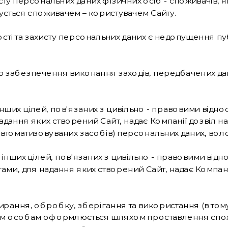
у персональних даних фізичних осіб - споживачів, які
ується споживачем – користувачем Сайту.
ті та захисту персональних даних є недопущення пу
тою забезпечення виконання заходів, передбачених д
та інших цілей, пов'язаних з цивільно - правовими від
адання яких створений Сайт, надає Компанії дозвіл н
автоматизовуваних засобів) персональних даних, воло
 та інших цілей, пов'язаних з цивільно - правовими ві
ми, для надання яких створений Сайт, надає Компані
збирання, обробку, зберігання та використання (в том
етім особам оформлюється шляхом проставлення спож