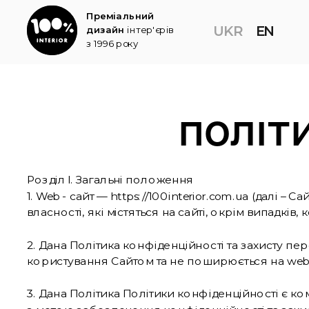
Преміальний 
UKR
EN
дизайн
 інтер'єрів 
з 1996 року
ПОЛІТ
Розділ І. Загальні положення
1. Web - сайт — https://100interior.com.ua (далі – 
власності, які містяться на сайті, окрім випадкі
2. Дана Політика конфіденційності та захисту пе
користування Сайтом та не поширюється на web –
3. Дана Політика Політики конфіденційності є ком