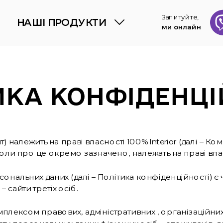
Запитуйте,
НАШІ ПРОДУКТИ
ми онлайн
ИКА КОНФІДЕНЦІ
Сайт) належить на праві власності 100% Interior (далі – К
в, коли про це окремо зазначено, належать на праві вла
рсональних даних (далі – Політика конфіденційності)
 сайти третіх осіб.
плексом правових, адміністративних , організаційних, 