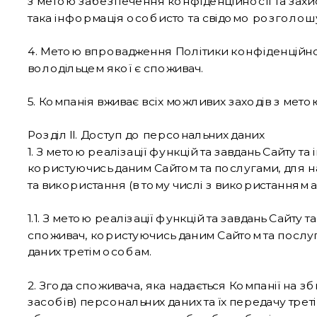
з метою забезпечення конфіденційності та захист
така інформація особисто та свідомо розголош
4. Метою впровадження Політики конфіденційнос
володільцем якої є споживач.
5. Компанія вживає всіх можливих заходів з ме
Розділ ІІ. Доступ до персональних даних
1. З метою реалізації функцій та завдань Сайту 
користуючись даним Сайтом та послугами, для н
та використання (в тому числі з використанням 
1.1. З метою реалізації функцій та завдань Сайту
споживач, користуючись даним Сайтом та послуга
даних третім особам.
2. Згода споживача, яка надається Компанії на 
засобів) персональних даних та їх передачу тр