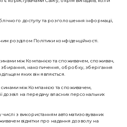
 є користувачами Сайту, окрім випадків, коли 
блічного доступу та розголошення інформації, 
аним розділом Політики конфіденційності.
носинами між Компанією та споживачем, споживач, 
а збирання, накопичення, обробку, зберігання 
дільцем яких він являється.
дносинами між Компанією та споживачем, 
ї дозвіл на передачу власних персональних 
у числі з використанням автоматизовуваних 
ивачем відмітки про надання дозволу на 